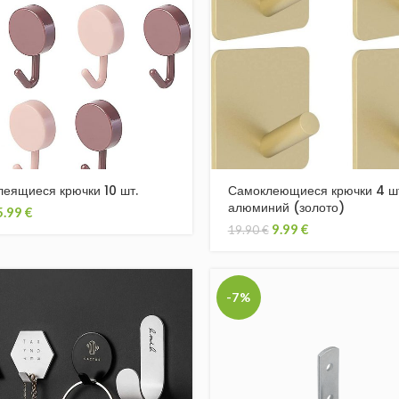
еящиеся крючки 10 шт.
Самоклеющиеся крючки 4 шт
алюминий (золото)
5.99
€
9.99
€
19.90
€
-7%