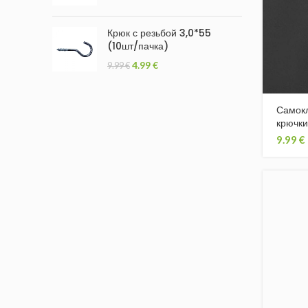
Крюк с резьбой 3,0*55
(10шт/пачка)
4.99
€
9.99
€
Самок
крючки
9.99
€