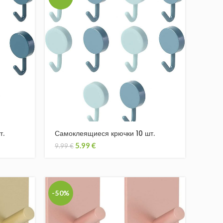
т.
Самоклеящиеся крючки 10 шт.
5.99
€
9.99
€
-50%