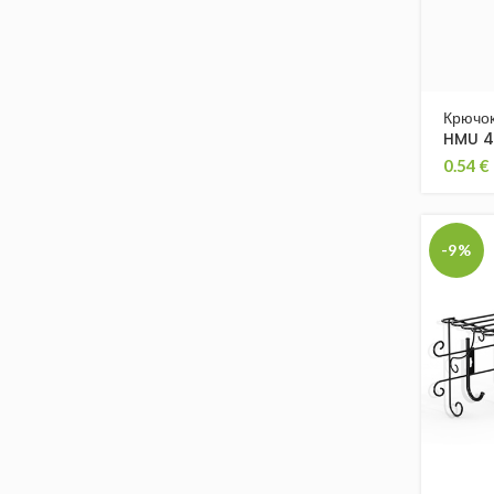
Крючо
HMU 4
0.54
€
-9%