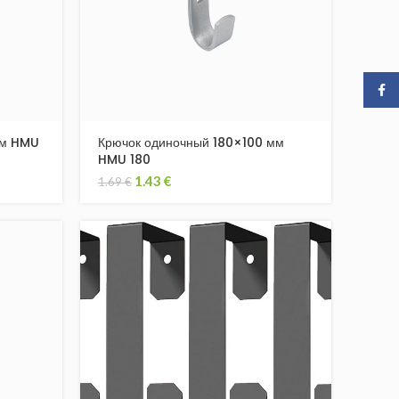
Face
мм HMU
Крючок одиночный 180×100 мм
HMU 180
1.43
€
1.69
€