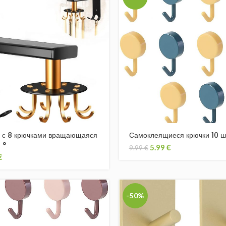
 с 8 крючками вращающаяся
Самоклеящиеся крючки 10 ш
 °
5.99
€
9.99
€
€
-50%