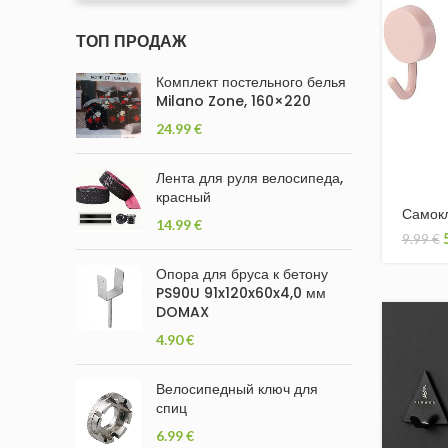
ТОП ПРОДАЖ
Комплект постельного белья
Milano Zone, 160×220
24.99
€
Лента для руля велосипеда,
красный
Самокл
14.99
€
9.99
€
Опора для бруса к бетону
PS90U 91x120x60x4,0 мм
DOMAX
4.90
€
Велосипедный ключ для
спиц
6.99
€