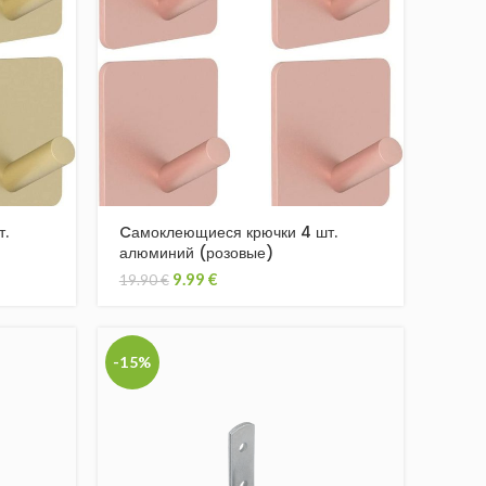
.
Cамоклеющиеся крючки 4 шт.
алюминий (розовые)
9.99
€
19.90
€
-15%