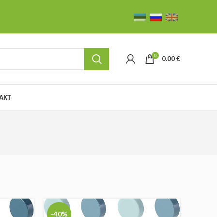
0
0.00
€
АКТ
-40%