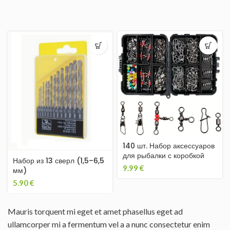
140 шт. Набор аксессуаров
для рыбалки с коробкой
Набор из 13 сверл (1,5–6,5
9.99
€
мм)
5.90
€
Mauris torquent mi eget et amet phasellus eget ad
ullamcorper mi a fermentum vel a a nunc consectetur enim