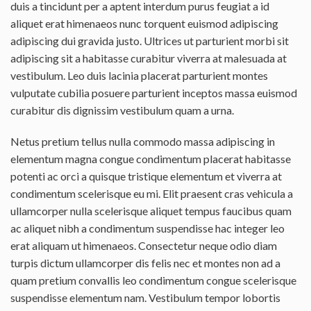
duis a tincidunt per a aptent interdum purus feugiat a id
aliquet erat himenaeos nunc torquent euismod adipiscing
adipiscing dui gravida justo. Ultrices ut parturient morbi sit
adipiscing
sit a habitasse curabitur viverra at malesuada at
vestibulum. Leo duis lacinia placerat parturient montes
vulputate cubilia posuere parturient inceptos massa euismod
curabitur dis dignissim vestibulum quam a urna.
Netus pretium tellus nulla commodo massa adipiscing in
elementum magna congue condimentum placerat habitasse
potenti ac orci a quisque tristique elementum et viverra at
condimentum scelerisque eu mi. Elit praesent cras vehicula a
ullamcorper nulla scelerisque aliquet tempus faucibus quam
ac aliquet nibh a condimentum suspendisse hac integer leo
erat aliquam ut himenaeos. Consectetur neque odio diam
turpis dictum ullamcorper dis felis nec et montes non ad a
quam pretium convallis leo condimentum congue scelerisque
suspendisse elementum nam. Vestibulum tempor lobortis