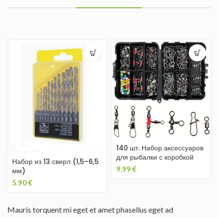
140 шт. Набор аксессуаров
для рыбалки с коробкой
Набор из 13 сверл (1,5–6,5
9.99
€
мм)
5.90
€
Mauris torquent mi eget et amet phasellus eget ad