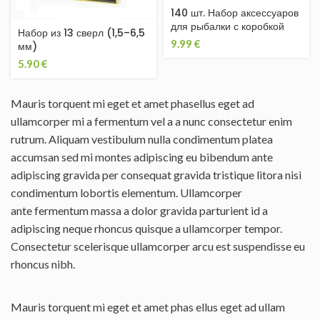
140 шт. Набор аксессуаров
для рыбалки с коробкой
Набор из 13 сверл (1,5–6,5
9.99
€
мм)
5.90
€
Mauris torquent mi eget et amet phasellus eget ad
ullamcorper mi a fermentum vel a a nunc consectetur enim
rutrum. Aliquam vestibulum nulla condimentum platea
accumsan sed mi montes adipiscing eu bibendum ante
adipiscing gravida per consequat gravida tristique litora nisi
condimentum lobortis elementum. Ullamcorper
ante fermentum massa a dolor gravida parturient id a
adipiscing neque rhoncus quisque a ullamcorper tempor.
Consectetur scelerisque ullamcorper arcu est suspendisse eu
rhoncus nibh.
Mauris torquent mi eget et amet phas ellus eget ad ullam