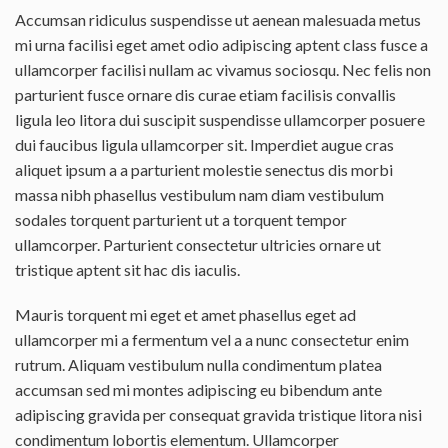
Accumsan ridiculus suspendisse ut aenean malesuada metus
mi urna facilisi eget amet odio adipiscing aptent class fusce a
ullamcorper facilisi nullam ac vivamus sociosqu. Nec felis non
parturient fusce ornare dis curae etiam facilisis convallis
ligula leo litora dui suscipit suspendisse ullamcorper posuere
dui faucibus ligula ullamcorper sit. Imperdiet augue cras
aliquet ipsum a a parturient molestie senectus dis morbi
massa nibh phasellus vestibulum nam diam vestibulum
sodales torquent parturient ut a torquent tempor
ullamcorper. Parturient consectetur ultricies ornare ut
tristique aptent sit hac dis iaculis.
Mauris torquent mi eget et amet phasellus eget ad
ullamcorper mi a fermentum vel a a nunc consectetur enim
rutrum. Aliquam vestibulum nulla condimentum platea
accumsan sed mi montes adipiscing eu bibendum ante
adipiscing gravida per consequat gravida tristique litora nisi
condimentum lobortis elementum. Ullamcorper