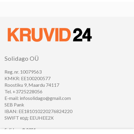
Solidago OÜ
Reg. nr. 10079563
KMKR: EE100200577
Roostiku 9, Maardu 74117
Tel. +3725228056
E-mail: infosolidago@gmail.com
SEB Pank
IBAN: EE181010220276824220
SWIFT код: EEUHEE2X
Solidago ©
2021