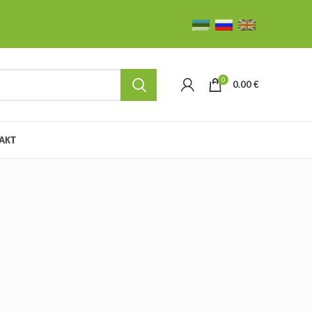
0
0.00
€
АКТ