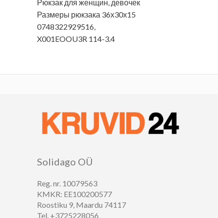
Рюкзак для женщин, девочек
Размеры рюкзака 36х30х15
0748322929516,
X001EOOU3R 114-3.4
Solidago OÜ
Reg. nr. 10079563
KMKR: EE100200577
Roostiku 9, Maardu 74117
Tel. +3725228056