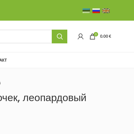
0
0.00
€
АКТ
й
очек, леопардовый