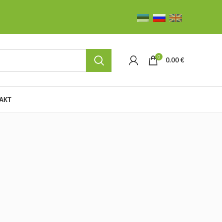
0
0.00
€
АКТ