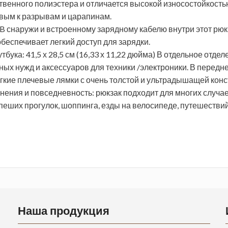
твенного полиэстера и отличается высокой износостойкост
вым к разрывам и царапинам.
 снаружи и встроенному зарядному кабелю внутри этот рюк
обеспечивает легкий доступ для зарядки.
тбука: 41,5 х 28,5 см (16,33 х 11,22 дюйма) В отдельное от
ных нужд и аксессуаров для техники /электроники. В перед
мягкие плечевые лямки с очень толстой и ультрадышащей кон
ения и повседневность: рюкзак подходит для многих случае
пеших прогулок, шоппинга, езды на велосипеде, путешествий, 
Наша продукция