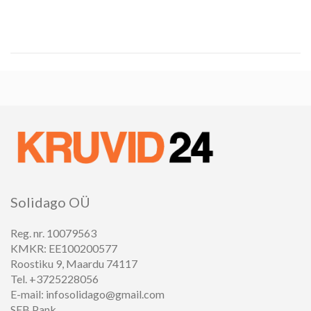
Solidago OÜ
Reg. nr. 10079563
KMKR: EE100200577
Roostiku 9, Maardu 74117
Tel. +3725228056
E-mail: infosolidago@gmail.com
SEB Pank