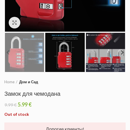
Увеличить
Home
Дом и Сад
Замок для чемодана
5.99
€
9.99
€
Out of stock
Дорогие клиенты!