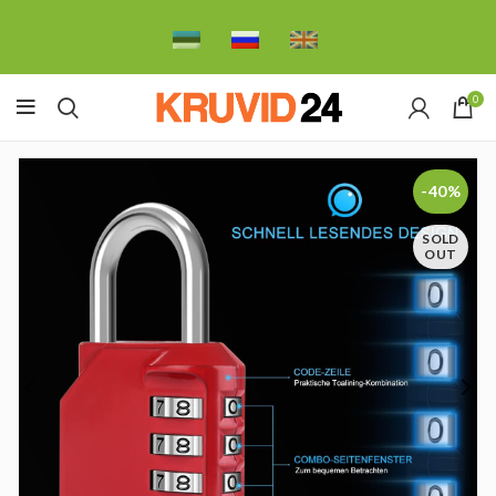
0
-40%
SOLD
OUT