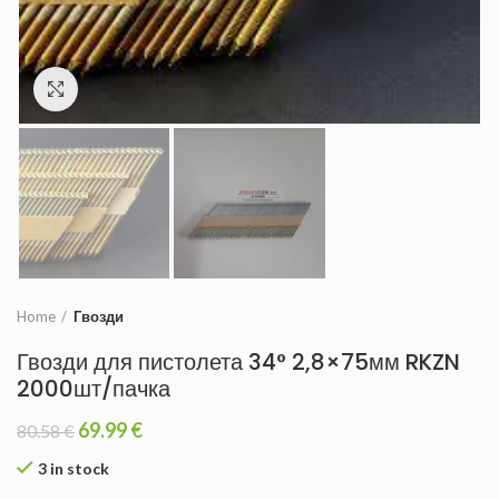
Увеличить
Home
Гвозди
Гвозди для пистолета 34° 2,8×75мм RKZN
2000шт/пачка
69.99
€
80.58
€
3 in stock