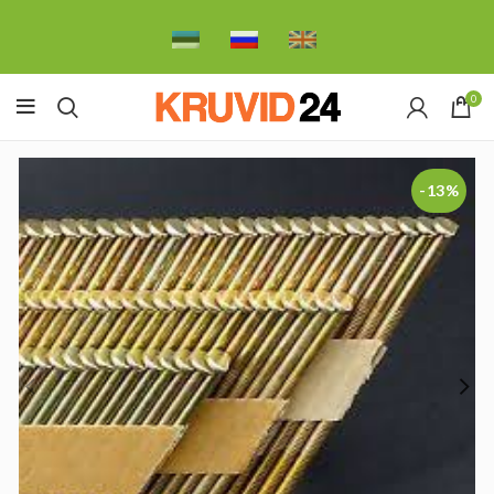
0
-13%