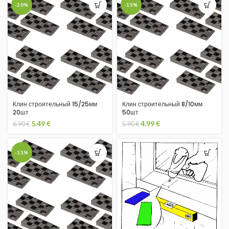
-20%
-15%
Клин строительный 15/25мм
Клин строительный 8/10мм
20шт
50шт
5.49
€
4.99
€
6.90
€
5.90
€
-11%