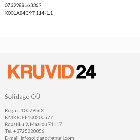
0739988163369
X001A84C9T 114-1.1
Solidago OÜ
Reg. nr. 10079563
KMKR: EE100200577
Roostiku 9, Maardu 74117
Tel. +3725228056
E-mail: infosolidago@gmail.com