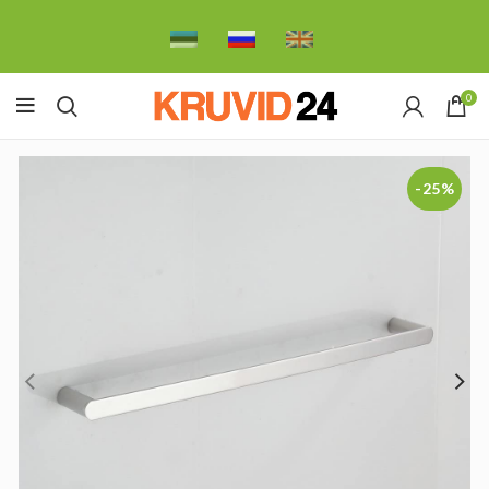
0
-25%