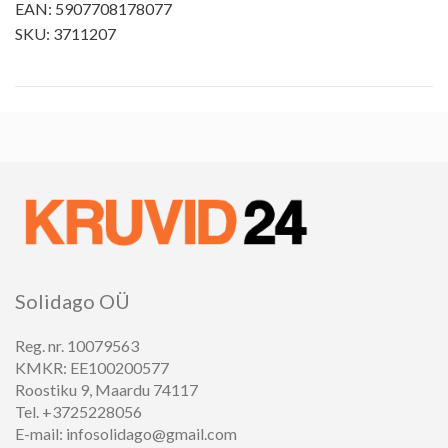
EAN: 5907708178077
SKU: 3711207
Solidago OÜ
Reg. nr. 10079563
KMKR: EE100200577
Roostiku 9, Maardu 74117
Tel. +3725228056
E-mail: infosolidago@gmail.com