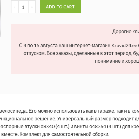
ADD TO CART
Дорогие кл
С 4 по 15 августа наш интернет-магазин Kruvid24.ee
отпуском. Все заказы, сделанные в этот период, б
понимание и хорош
велосипеда.
Его можно использовать как в гараже, так и в ко
ункциональное решение.
Универсальный размер подходит для
распорные втулки о8×40 (4 шт.) и винты о48×64 (4 шт.) для к
 вместе.
Комплект для самостоятельной сборки.