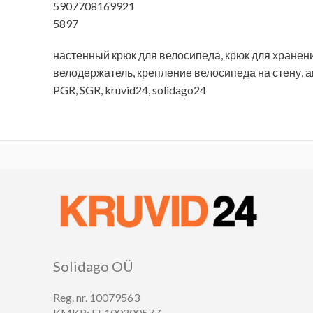
5907708169921
5897
настенный крюк для велосипеда, крюк для хранен
велодержатель, крепление велосипеда на стену, 
PGR, SGR, kruvid24, solidago24
Solidago OÜ
Reg. nr. 10079563
KMKR: EE100200577