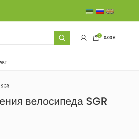
0
0.00
€
АКТ
а SGR
нения велосипеда SGR