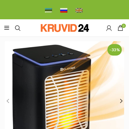
0
-33%