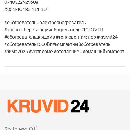
0748322929608
X001FIC1B5 111-1.7
#обогреватель #электрообогреватель
#энергосберегающийобогреватель #ICLOVER
#обогревательдлядома #тепловентилятор #kruvid24
#обогреватель1000Вт #компактныйобогреватель
#зима2025 #уютвдоме #отопление #домашнийкомфорт
Solidago OÜ