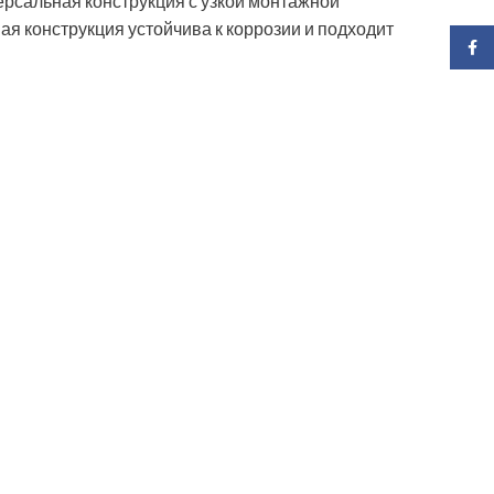
версальная конструкция с узкой монтажной
я конструкция устойчива к коррозии и подходит
Face