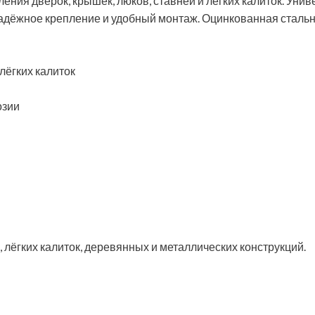
ния дверок, крышек, люков, ставней и лёгких калиток. Уни
адёжное крепление и удобный монтаж. Оцинкованная стальна
 лёгких калиток
озии
, лёгких калиток, деревянных и металлических конструкций.