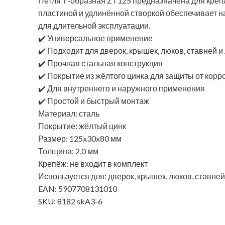
Петля Т-образная ZT125 предназначена для крепле
пластиной и удлинённой створкой обеспечивает н
для длительной эксплуатации.
✔️ Универсальное применение
✔️ Подходит для дверок, крышек, люков, ставней и
✔️ Прочная стальная конструкция
✔️ Покрытие из жёлтого цинка для защиты от корр
✔️ Для внутреннего и наружного применения
✔️ Простой и быстрый монтаж
Материал: сталь
Покрытие: жёлтый цинк
Размер: 125x30x80 мм
Толщина: 2,0 мм
Крепёж: не входит в комплект
Используется для: дверок, крышек, люков, ставней
EAN: 5907708131010
SKU: 8182 skA3-6