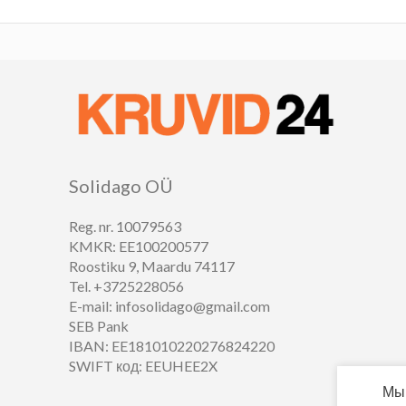
Solidago OÜ
Reg. nr. 10079563
KMKR: EE100200577
Roostiku 9, Maardu 74117
Tel. +3725228056
E-mail: infosolidago@gmail.com
SEB Pank
IBAN: EE181010220276824220
SWIFT код: EEUHEE2X
Мы 