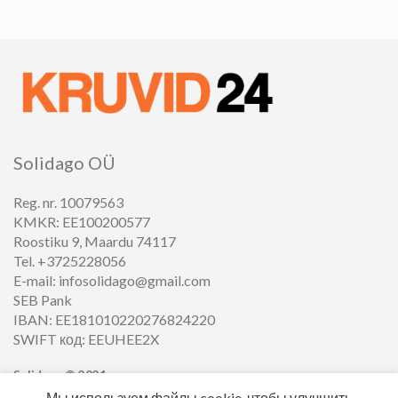
Solidago OÜ
Reg. nr. 10079563
KMKR: EE100200577
Roostiku 9, Maardu 74117
Tel. +3725228056
E-mail: infosolidago@gmail.com
SEB Pank
IBAN: EE181010220276824220
SWIFT код: EEUHEE2X
Solidago ©
2021
Мы используем файлы cookie, чтобы улучшить